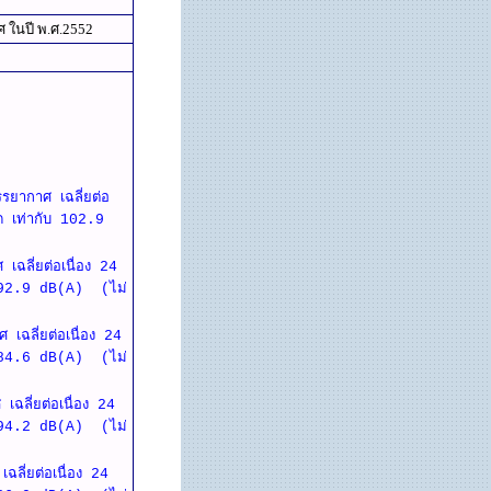
 ในปี พ.ศ.2552
รยากาศ เฉลี่ยต่อ
ุด เท่ากับ 102.9
ฉลี่ยต่อเนื่อง 24
ับ 92.9 dB(A) (ไม่
เฉลี่ยต่อเนื่อง 24
ับ 84.6 dB(A) (ไม่
ฉลี่ยต่อเนื่อง 24
ับ 94.2 dB(A) (ไม่
ลี่ยต่อเนื่อง 24