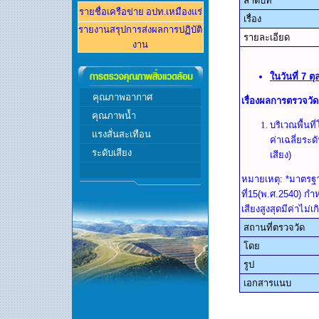
ลำดับที่
รายชื่อเครือข่าย อปท.
เหมืองแร่
เรื่อง
รายงานส
รุปการส่งผลการปฏิบัติ
รายละเอียด
งาน
ในวันที่ 7 
คุณภาพอากาศ
เรื่องผลการตรวจวั
คุณภาพ
น้ำ
บริเวณพื้นที
แรงสั่นสะเทือน
ค่าเฉลี่ยระด
ระดับเสียง
เสียง)
หมายเหตุ: *มาตรฐ
ที่15(พ.ศ.2540) กำห
เสียงสูงสุดมีค่าไม่
สถานที่ตรวจวัด
โดย
รูป
เอกสารแนบ