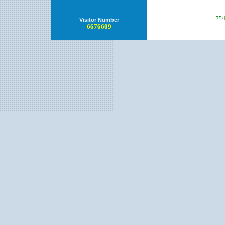
- - - - - - - - - - - - - - - - 
75/
Visitor Number
6676609