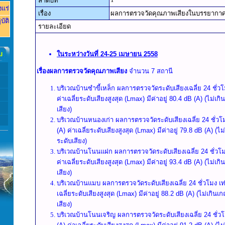
ลำดับที่
งแร่
เรื่อง
ผลการตรวจวัดคุณภาพเสียงในบรรยากาศ 
บัติ
รายละเอียด
ในระหว่างวันที่ 24-25 เมษายน 2558
เรื่องผลการตรวจวัดคุณภาพเสียง
จำนวน 7 สถานี
บริเวณบ้านซำขี้เหล็ก ผลการตรวจวัดระดับเสียงเฉลี่ย 24 ชั่วโ
ค่าเฉลี่ยระดับเสียงสูงสุด (Lmax) มีค่าอยู่ 80.4 dB (A) (ไม่
เสียง)
บริเวณบ้านหนองเก่า ผลการตรวจวัดระดับเสียงเฉลี่ย 24 ชั่วโม
(A) ค่าเฉลี่ยระดับเสียงสูงสุด (Lmax) มีค่าอยู่ 79.8 dB (A) 
ระดับเสียง)
บริเวณบ้านโนนแฝก ผลการตรวจวัดระดับเสียงเฉลี่ย 24 ชั่วโมง
ค่าเฉลี่ยระดับเสียงสูงสุด (Lmax) มีค่าอยู่ 93.4 dB (A) (ไม่
เสียง)
บริเวณบ้านแมบ ผลการตรวจวัดระดับเสียงเฉลี่ย 24 ชั่วโมง เท่
เฉลี่ยระดับเสียงสูงสุด (Lmax) มีค่าอยู่ 88.2 dB (A) (ไม่เก
เสียง)
บริเวณบ้านโนนเจริญ ผลการตรวจวัดระดับเสียงเฉลี่ย 24 ชั่วโ