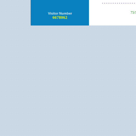
- - - - - - - - - - - - - - - - 
75/
Visitor Number
6678062