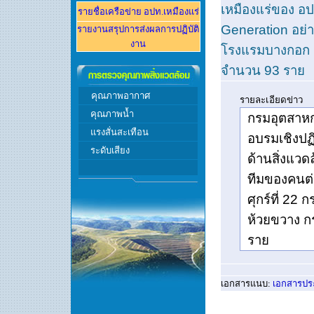
เหมืองแร่ของ อป
รายชื่อเครือข่าย อปท.
เหมืองแร่
Generation
อย่า
รายงานส
รุปการส่งผลการปฏิบัติ
งาน
โรงแรมบางกอก ช
จำนวน
93
ราย
คุณภาพอากาศ
รายละเอียดข่าว
คุณภาพ
น้ำ
กรมอุตสาหก
แรงสั่นสะเทือน
อบรมเชิงปฏิ
ระดับเสียง
ด้านสิ่งแว
ทีมของคนต่
ศุกร์ที่
22
กร
ห้วยขวาง ก
ราย
เอกสารแนบ
:
เอกสารป