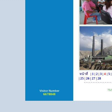
หน้าที่
|
1
|
2
|
3
|
4
|
5
|
25
|
26
|
27
|
28
- - - - - - - - - - - - - - - - 
75/
Visitor Number
6678840