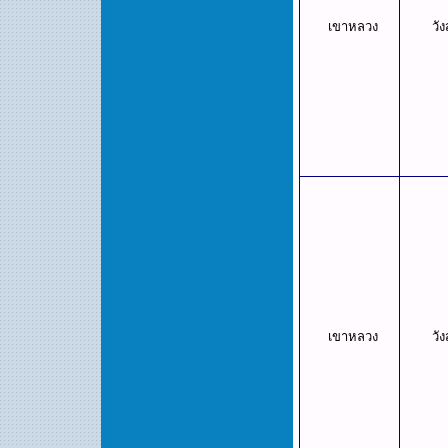
เขาหลวง
วั
เขาหลวง
วั