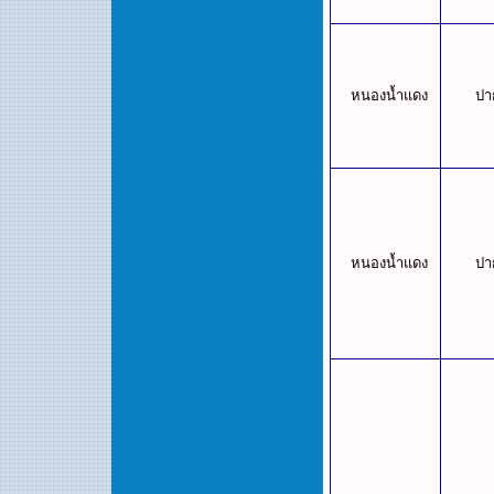
หนองน้ำแดง
ปา
หนองน้ำแดง
ปา