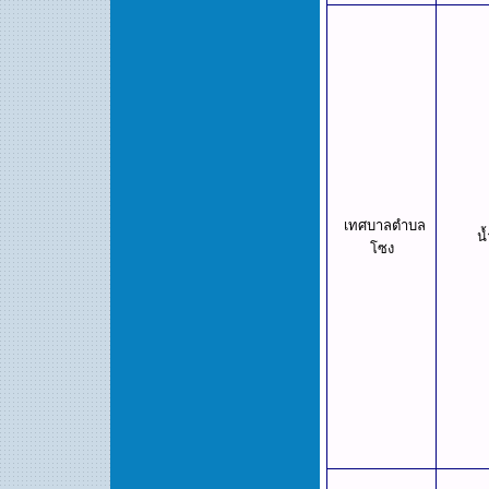
เทศบาลตำบล
น้
โซง