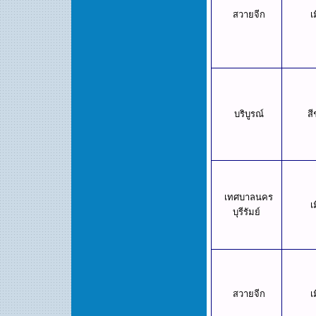
สวายจีก
เ
บริบูรณ์
สี
เทศบาลนคร
เ
บุรีรัมย์
สวายจีก
เ