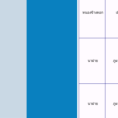
หนองข้างคอก
เ
นาฝาย
ภูผ
นาฝาย
ภูผ