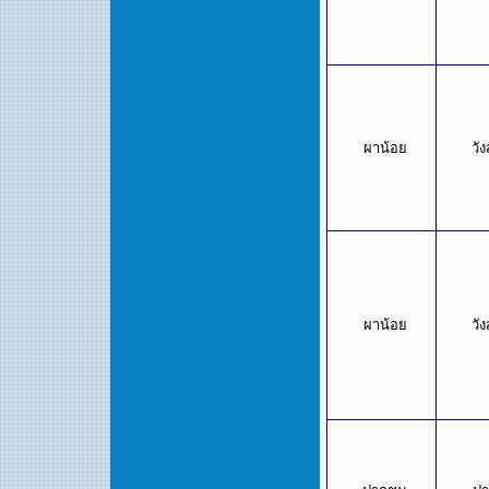
ผาน้อย
วั
ผาน้อย
วั