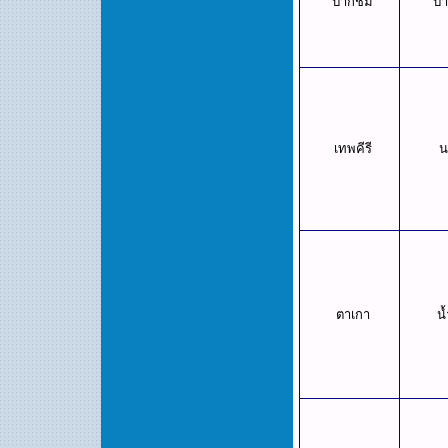
ปากชม
ป
เทพคีรี
น
ตาเกา
น้