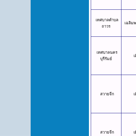
เทศบาลตำบล
เฉลิมพ
ถาวร
เทศบาลนคร
เ
บุรีรัมย์
สวายจีก
เ
สวายจีก
เ