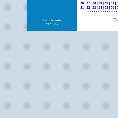
|
26
|
27
|
28
|
29
|
30
|
31
|
|
51
|
52
|
53
|
54
|
55
|
56
|
- - - - - - - - - - - - - - - - 
75/
Visitor Number
6677387