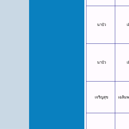
นาบัว
เ
นาบัว
เ
เจริญสุข
เฉลิมพ