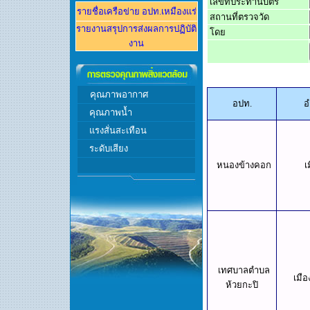
เลขที่ประทานบัตร
รายชื่อเครือข่าย อปท.
เหมืองแร่
สถานที่ตรวจวัด
รายงานส
รุปการส่งผลการปฏิบัติ
โดย
งาน
คุณภาพอากาศ
อปท.
อ
คุณภาพ
น้ำ
แรงสั่นสะเทือน
ระดับเสียง
หนองข้างคอก
เ
เทศบาลตำบล
เมือ
ห้วยกะปิ