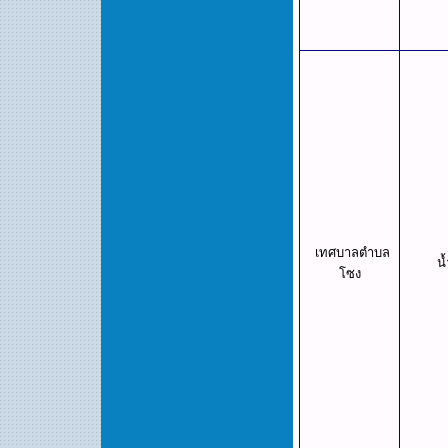
เทศบาลตำบล
น้
โซง