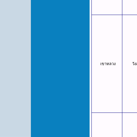
เขาหลวง
วั