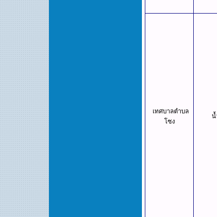
เทศบาลตำบล
น้
โซง