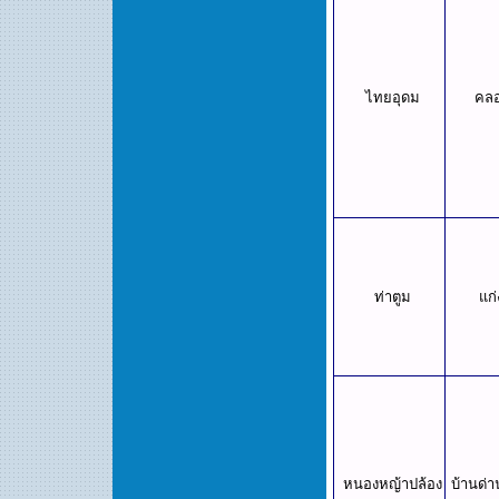
ไทยอุดม
คล
ท่าตูม
แก
หนองหญ้าปล้อง
บ้านด่