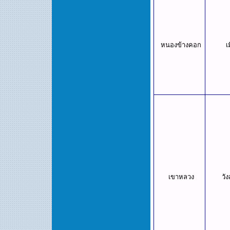
หนองข้างคอก
เ
เขาหลวง
วั