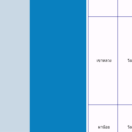
เขาหลวง
วั
ผาน้อย
วั