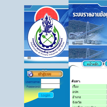
ค้นหา
:
เรื่อง
อปท.
อำเภอ
จังหวัด